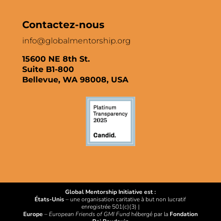
Contactez-nous
info@globalmentorship.org
15600 NE 8th St.
Suite B1-800
Bellevue, WA 98008, USA
Global Mentorship Initiative est :
États-Unis
– une organisation caritative à but non lucratif
enregistrée 501(c)(3) |
Europe
–
European Friends of GMI Fund
hébergé par la
Fondation