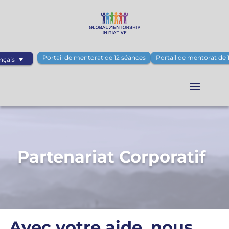
Portail de mentorat de 12 séances
Portail de mentorat de 
nçais
Partenariat Corporatif
Avec votre aide, nous