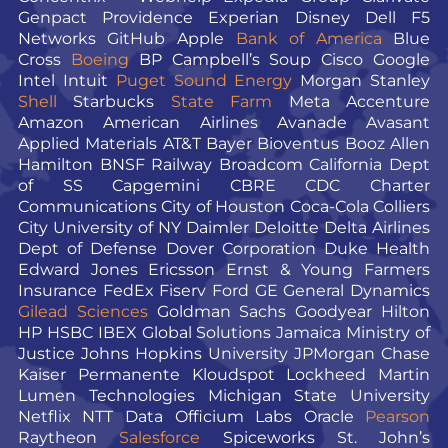
Genpact
Providence
Experian
Disney
Dell
F5
Networks
GitHub
Apple
Bank of America
Blue
Cross
Boeing
BP
Campbell’s Soup
Cisco
Google
Intel
Intuit
Puget Sound Energy
Morgan Stanley
Shell
Starbucks
State Farm
Meta
Accenture
Amazon
American Airlines
Avanade
Avasant
Applied Materials
AT&T
Bayer
Bioventus
Booz Allen
Hamilton
BNSF Railway
Broadcom
California Dept
of SS
Capgemini
CBRE
CDC
Charter
Communications
City of Houston
Coca-Cola
Colliers
City University of NY
Daimler
Deloitte
Delta Airlines
Dept of Defense
Dover Corporation
Duke Health
Edward Jones
Ericsson
Ernst & Young
Farmers
Insurance
FedEx
Fiserv
Ford
GE
General Dynamics
Gilead Sciences
Goldman Sachs
Goodyear
Hilton
HP
HSBC
IBEX Global Solutions
Jamaica Ministry of
Justice
Johns Hopkins University
JPMorgan Chase
Kaiser Permanente
Kloudspot
Lockheed Martin
Lumen Technologies
Michigan State University
Netflix
NTT Data
Officium Labs
Oracle
Pearson
Raytheon
Salesforce
Spiceworks
St. John’s