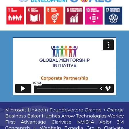
Microsoft
LinkedIn
Foundever.org
Orange + Orange
Business
Baker Hughes
Arrow Technologies
Worley
First Advantage
Clarivate
NVIDIA
Xplor
3M
Concentrix + Webhelp
Expedia Group
Clarivate