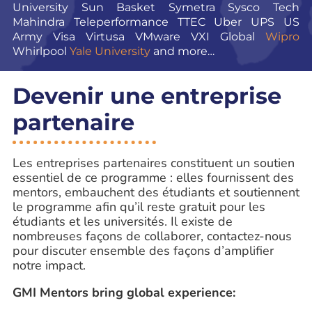
University
Sun Basket
Symetra
Sysco
Tech
Mahindra
Teleperformance
TTEC
Uber
UPS
US
Army
Visa
Virtusa
VMware
VXI Global
Wipro
Whirlpool
Yale University
and more…
Devenir une entreprise
partenaire​
Les entreprises partenaires constituent un soutien
essentiel de ce programme : elles fournissent des
mentors, embauchent des étudiants et soutiennent
le programme afin qu’il reste gratuit pour les
étudiants et les universités. Il existe de
nombreuses façons de collaborer, contactez-nous
pour discuter ensemble des façons d’amplifier
notre impact.
GMI Mentors bring global experience: