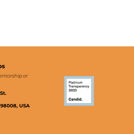
os
ntorship.or
St.
 98008, USA