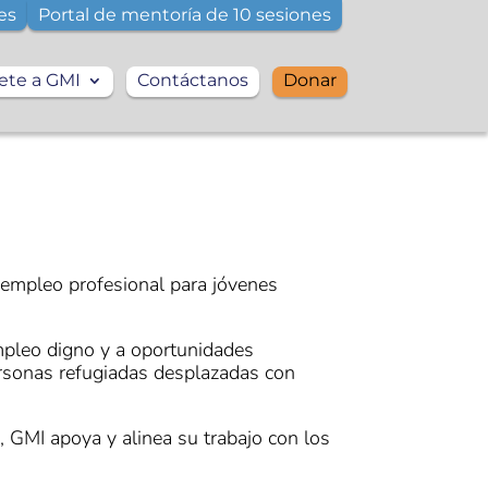
es
Portal de mentoría de 10 sesiones
ete a GMI
Contáctanos
Donar
r empleo profesional para jóvenes
pleo digno y a oportunidades
ersonas refugiadas desplazadas con
 GMI apoya y alinea su trabajo con los